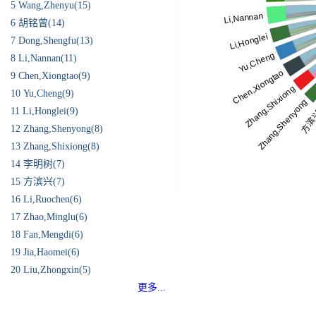
5
Wang,Zhenyu(15)
6
胡铭曾(14)
7
Dong,Shengfu(13)
8
Li,Nannan(11)
9
Chen,Xiongtao(9)
10
Yu,Cheng(9)
11
Li,Honglei(9)
12
Zhang,Shenyong(8)
13
Zhang,Shixiong(8)
14
李明树(7)
15
方滨兴(7)
16
Li,Ruochen(6)
17
Zhao,Minglu(6)
18
Fan,Mengdi(6)
19
Jia,Haomei(6)
20
Liu,Zhongxin(5)
更多...