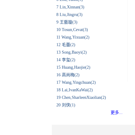
7
Lin,Xinnan(3)
8
Liu,Jingru(3)
9
王藝璇(3)
10
Tosun,Cevat(3)
11
Wang,Yixuan(2)
12
毛蕾(2)
13
Song,Baoyi(2)
14
李玺(2)
15
Huang,Haojie(2)
16
高尚梅(2)
17
Wang,Yingchuan(2)
18
Lai,IvanKaWai(2)
19
Chen,SharleenXiaolian(2)
20
刘侠(1)
更多...