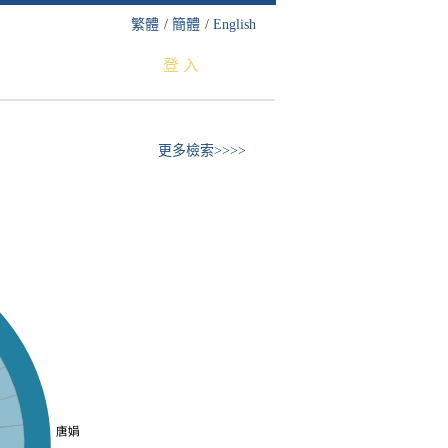
繁體
/
簡體
/
English
登 入
更多檢索>>>>