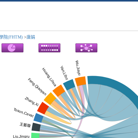
院(FHTM)
>
唐娟