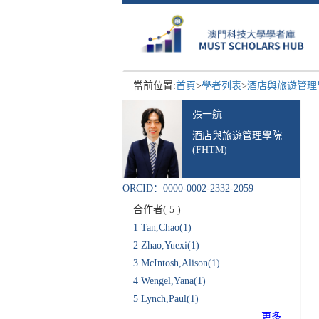
當前位置:
首頁
>
學者列表
>
酒店與旅遊管理學
張一航
酒店與旅遊管理學院
(FHTM)
ORCID：0000-0002-2332-2059
合作者(
5
)
1
Tan,Chao(1)
2
Zhao,Yuexi(1)
3
McIntosh,Alison(1)
4
Wengel,Yana(1)
5
Lynch,Paul(1)
更多...