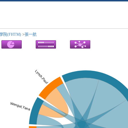
院(FHTM)
>
張一航