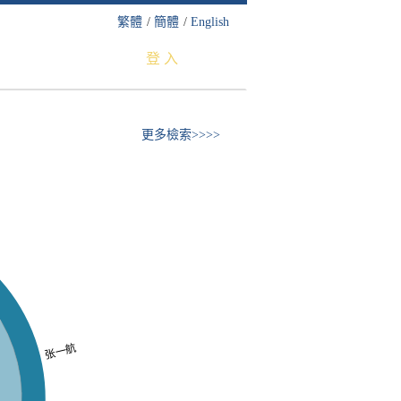
繁體
/
簡體
/
English
登 入
更多檢索>>>>