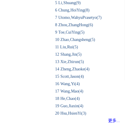
5
Li,Shuang(9)
6
Chung,HoiYing(8)
7
Utomo,WahyuPrasetyo(7)
8
Zhou,ZhangHong(6)
9
Toe,CuiYing(5)
10
Zhao,Changsheng(5)
11
Liu,Rui(5)
12
Shang,Jin(5)
13
Xie,Zhirun(5)
14
Zheng,Zhaoke(4)
15
Scott,Jason(4)
16
Wang,Yi(4)
17
Wang,Mao(4)
18
He,Chao(4)
19
Guo,Jiaxin(4)
20
Hsu,HsienYi(3)
更多...