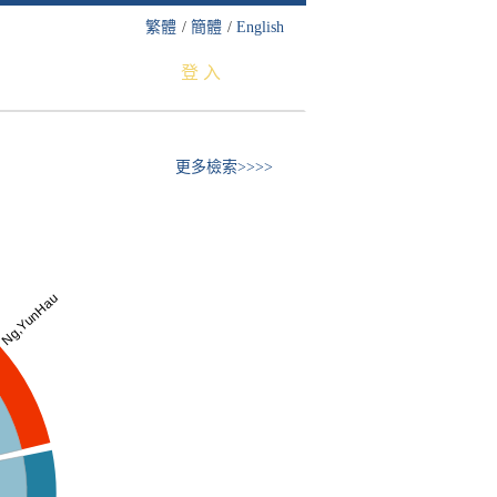
繁體
/
簡體
/
English
登 入
更多檢索>>>>