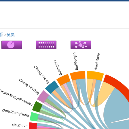
程系
>
吳昊