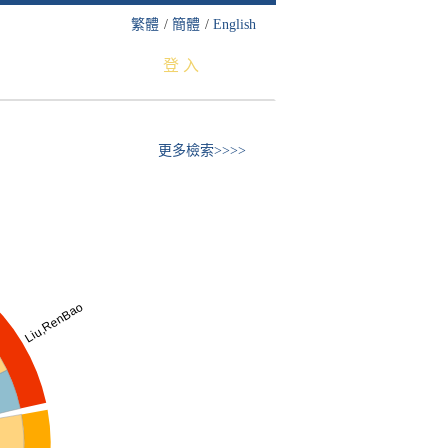
繁體
/
簡體
/
English
登 入
更多檢索>>>>