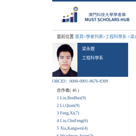
當前位置:
首頁
>
學者列表
>
工程科學系
>
梁
梁永鏗
工程科學系
ORCID：0000-0001-8676-8309
合作者(
46
)
1
Liu,RenBao(9)
2
Li,Quan(9)
3
Feng,Xi(7)
4
Liu,ChuFeng(6)
5
Xia,Kangwei(4)
6
Wrachtrup,Joerg(3)