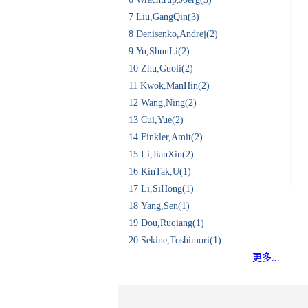
7
Liu,GangQin(3)
8
Denisenko,Andrej(2)
9
Yu,ShunLi(2)
10
Zhu,Guoli(2)
11
Kwok,ManHin(2)
12
Wang,Ning(2)
13
Cui,Yue(2)
14
Finkler,Amit(2)
15
Li,JianXin(2)
16
KinTak,U(1)
17
Li,SiHong(1)
18
Yang,Sen(1)
19
Dou,Ruqiang(1)
20
Sekine,Toshimori(1)
更多...