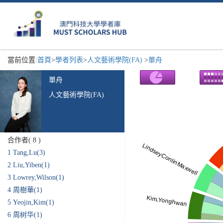
當前位置:
首頁
>
學者列表
>
人文藝術學院(FA)
>
單舟
單舟
人文藝術學院(FA)
合作者(
8
)
1
Tang,Lu(3)
2
Liu,Yiben(1)
3
Lowrey,Wilson(1)
4
周樹華(1)
5
Yeojin,Kim(1)
6
周树华(1)