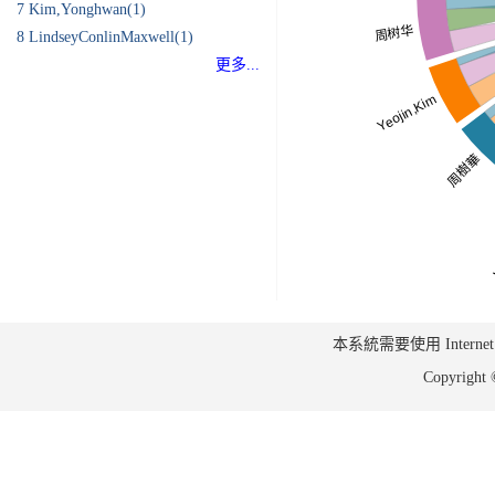
7
Kim,Yonghwan(1)
8
LindseyConlinMaxwell(1)
更多...
本系統需要使用 Internet Ex
Copyrig