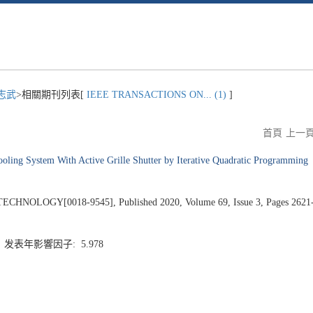
志武
>相關期刊列表[
IEEE TRANSACTIONS ON... (1)
]
首頁
上一
ooling System With Active Grille Shutter by Iterative Quadratic Programming
LOGY[0018-9545], Published 2020, Volume 69, Issue 3, Pages 2621
5 发表年影響因子: 5.978