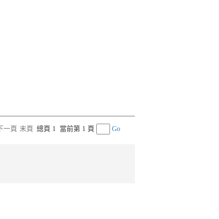
下一頁
末頁
總頁 1
當前第 1 頁
Go