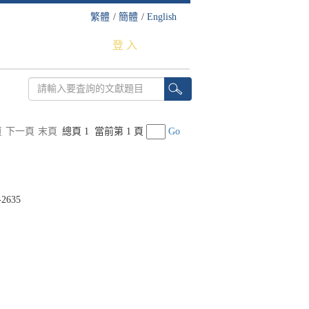
繁體
/
簡體
/
English
登 入
頁
下一頁
末頁
總頁 1
當前第 1 頁
Go
-2635