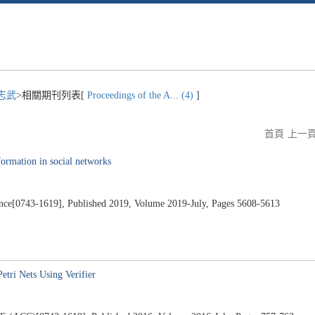
志武
>相關期刊列表[
Proceedings of the A... (4)
]
首頁
上一
ormation in social networks
ence[0743-1619], Published 2019, Volume 2019-July, Pages 5608-5613
etri Nets Using Verifier