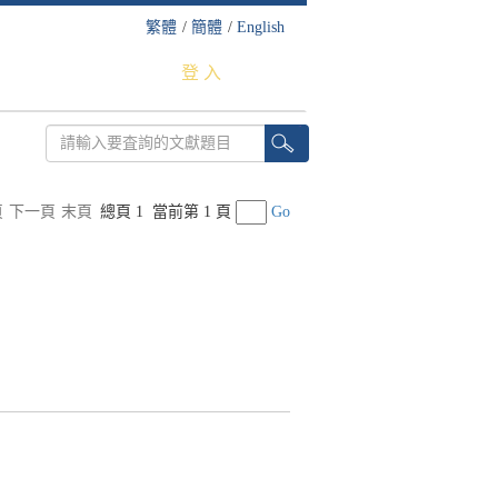
繁體
/
簡體
/
English
登 入
頁
下一頁
末頁
總頁 1
當前第 1 頁
Go