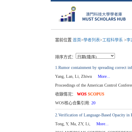
當前位置:
首頁
>
學者列表
>
工程科學系
>
李
排序方式：
1.Rumor containment by spreading correct inf
Yang, Lan, Li, Zhiwu
More...
Proceedings of the American Control Confer
收錄情况：
WOS
SCOPUS
WOS核心合集引用:
20
2.Verification of Language-Based Opacity in P
Tong, Y, Ma, ZY, Li,
More...