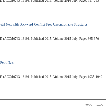
)[0743-1619], Published 2016, Volume 2016-July, Pages 757-763
etri Nets with Backward-Conflict-Free Uncontrollable Structures
)[0743-1619], Published 2015, Volume 2015-July, Pages 365-370
 Petri Nets
)[0743-1619], Published 2015, Volume 2015-July, Pages 1935-1940
首頁
上一頁