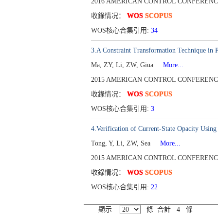
2016 AMERICAN CONTROL CONFERENCE (ACC
收錄情况：
WOS
SCOPUS
WOS核心合集引用:
34
3.A Constraint Transformation Technique in P
Ma, ZY, Li, ZW, Giua
More...
2015 AMERICAN CONTROL CONFERENCE (ACC
收錄情况：
WOS
SCOPUS
WOS核心合集引用:
3
4.Verification of Current-State Opacity Using
Tong, Y, Li, ZW, Sea
More...
2015 AMERICAN CONTROL CONFERENCE (ACC
收錄情况：
WOS
SCOPUS
WOS核心合集引用:
22
顯示
條 合計 4 條