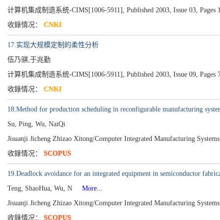
计算机集成制造系统-CIMS[1006-5911], Published 2003, Issue 03, Pages 1
收錄情况：
CNKI
17.实现大规模定制的柔性分析
伍乃骐,于兆勤
计算机集成制造系统-CIMS[1006-5911], Published 2003, Issue 09, Pages 7
收錄情况：
CNKI
18.Method for production scheduling in reconfigurable manufacturing syst
Su, Ping, Wu, NaiQi
Jisuanji Jicheng Zhizao Xitong/Computer Integrated Manufacturing System
收錄情况：
SCOPUS
19.Deadlock avoidance for an integrated equipment in semiconductor fabric
Teng, ShaoHua, Wu, N
More...
Jisuanji Jicheng Zhizao Xitong/Computer Integrated Manufacturing System
收錄情况：
SCOPUS