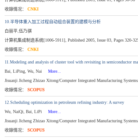
收錄情况：
CNKI
10.半导体重入加工过程自动组合装置的建模与分析
白丽平,伍乃骐
计算机集成制造系统[1006-5911], Published 2005, Issue 03, Pages 320-32
收錄情况：
CNKI
11.Modeling and analysis of cluster tool with revisiting in semiconductor m
Bai, LiPing, Wu, Nai
More...
Jisuanji Jicheng Zhizao Xitong/Computer Integrated Manufacturing System
收錄情况：
SCOPUS
12.Scheduling optimization in petroleum refining industry: A survey
Wu, NaiQi, Bai, LiPi
More...
Jisuanji Jicheng Zhizao Xitong/Computer Integrated Manufacturing System
收錄情况：
SCOPUS