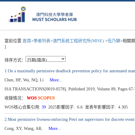
當前位置:
首頁
>
學者列表
>
澳門系統工程研究所(MISE)
>
伍乃騏
>相關期
]
排序方式：
1.On a maximally permissive deadlock prevention policy for automated manu
Chen, HF, Wu, NQ, Li
More...
ISA TRANSACTIONS[0019-0578], Published 2019, Volume 89, Pages 67-
收錄情况：
WOS
SCOPUS
WOS核心合集引用:
39
2025影響因子: 6.6 发表年影響因子: 4.305
2.Most permissive liveness-enforcing Petri net supervisors for discrete event
Cong, XY, Wang, AR,
More...