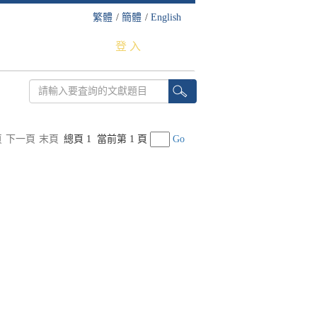
繁體
/
簡體
/
English
登 入
頁
下一頁
末頁
總頁 1
當前第 1 頁
Go