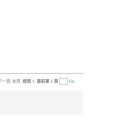
下一頁
末頁
總頁 1
當前第 1 頁
Go