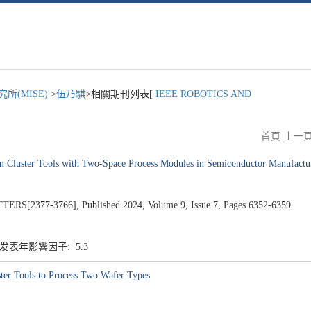
所(MISE)
>
伍乃騏
>相關期刊列表[
IEEE ROBOTICS AND
首頁
上一
m Cluster Tools with Two-Space Process Modules in Semiconductor Manufactu
2377-3766], Published 2024, Volume 9, Issue 7, Pages 6352-6359
3 发表年影響因子: 5.3
ter Tools to Process Two Wafer Types