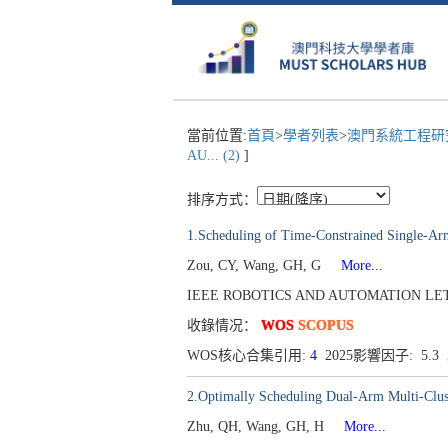
當前位置:
首頁
>
學者列表
>
澳門系統工程研究
AU... (2)
]
排序方式：
1.Scheduling of Time-Constrained Single-Ar
Zou, CY, Wang, GH, G
More...
IEEE ROBOTICS AND AUTOMATION LETTERS[
收錄情况：
WOS
SCOPUS
WOS核心合集引用:
4
2025影響因子: 5.
2.Optimally Scheduling Dual-Arm Multi-Clus
Zhu, QH, Wang, GH, H
More...