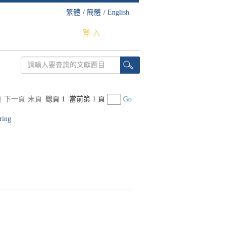
繁體
/
簡體
/
English
登 入
頁
下一頁
末頁
總頁 1
當前第 1 頁
Go
ring