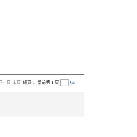
下一頁
末頁
總頁 1
當前第 1 頁
Go