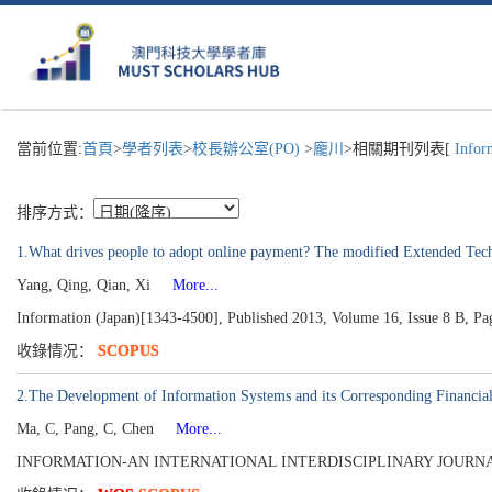
當前位置:
首頁
>
學者列表
>
校長辦公室(PO)
>
龐川
>相關期刊列表[
Inform
排序方式：
1.What drives people to adopt online payment? The modified Extended Te
Yang, Qing, Qian, Xi
More...
Information (Japan)[1343-4500], Published 2013, Volume 16, Issue 8 B, P
收錄情况：
SCOPUS
2.The Development of Information Systems and its Corresponding Financia
Ma, C, Pang, C, Chen
More...
INFORMATION-AN INTERNATIONAL INTERDISCIPLINARY JOURNAL[1343-4