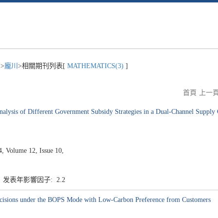
)
>
龐川
>相關期刊列表[
MATHEMATICS(3)
]
首頁
上一
Analysis of Different Government Subsidy Strategies in a Dual-Channel Supply
 Volume 12, Issue 10,
3 发表年影響因子: 2.2
ecisions under the BOPS Mode with Low-Carbon Preference from Customers