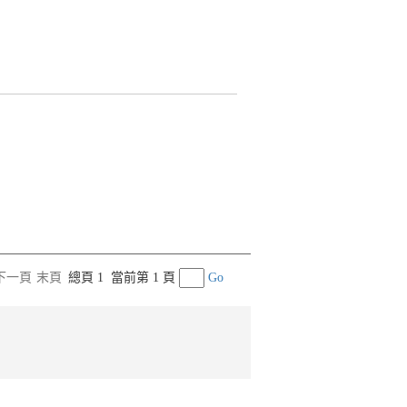
下一頁
末頁
總頁 1
當前第 1 頁
Go