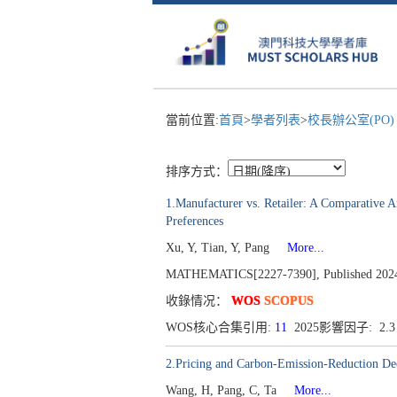
當前位置:
首頁
>
學者列表
>
校長辦公室(PO
排序方式：
1.Manufacturer vs. Retailer: A Comparative 
Preferences
Xu, Y, Tian, Y, Pang
More...
MATHEMATICS[2227-7390], Published 2024,
收錄情况：
WOS
SCOPUS
WOS核心合集引用:
11
2025影響因子: 2.
2.Pricing and Carbon-Emission-Reduction D
Wang, H, Pang, C, Ta
More...