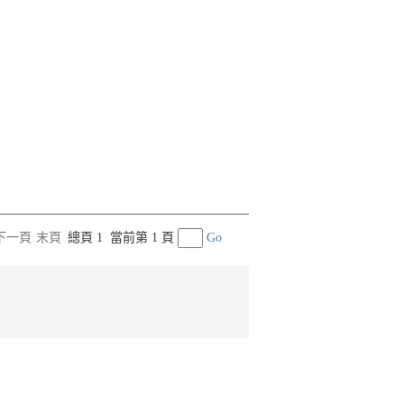
下一頁
末頁
總頁 1
當前第 1 頁
Go