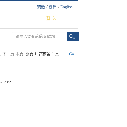
繁體
/
簡體
/
English
登 入
頁
下一頁
末頁
總頁 1
當前第 1 頁
Go
61-582