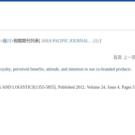
)
>
龐川
>相關期刊列表[
ASIA PACIFIC JOURNAL... (1)
]
首頁
上一
oyalty, perceived benefits, attitude, and intention to use co-branded products
LOGISTICS[1355-5855], Published 2012, Volume 24, Issue 4, Pages 5
5