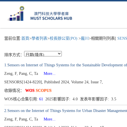
當前位置:
首頁
>
學者列表
>
校長辦公室(PO)
>
龐川
>相關期刊列表[
SENS
排序方式：
1.Sensors on Internet of Things Systems for the Sustainable Development of
Zeng, F, Pang, C, Ta
More...
SENSORS[1424-8220], Published 2024, Volume 24, Issue 7,
收錄情况：
WOS
SCOPUS
WOS核心合集引用:
61
2025影響因子: 4.0 发表年影響因子: 3.5
2.Sensors on the Internet of Things Systems for Urban Disaster Management
Zeng, F, Pang, C, Ta
More...