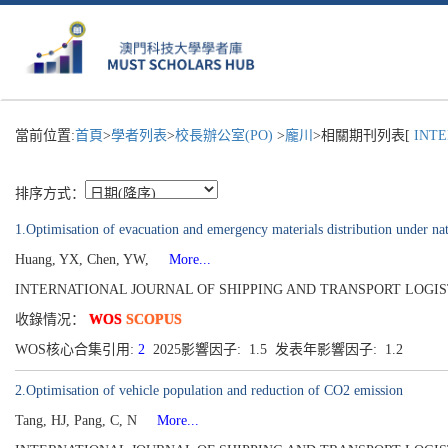
當前位置:
首頁
>
學者列表
>
校長辦公室(PO)
>
龐川
>相關期刊列表[
INTE
排序方式：
1.Optimisation of evacuation and emergency materials distribution under nat
Huang, YX, Chen, YW,
More...
INTERNATIONAL JOURNAL OF SHIPPING AND TRANSPORT LOGISTICS[175
收錄情况：
WOS
SCOPUS
WOS核心合集引用:
2
2025影響因子: 1.5 发表年影響因子: 1.2
2.Optimisation of vehicle population and reduction of CO2 emission
Tang, HJ, Pang, C, N
More...