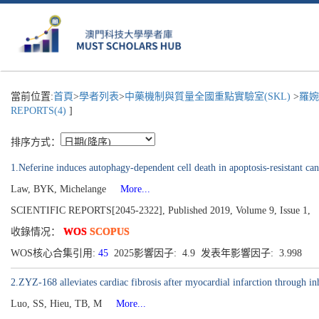
當前位置:
首頁
>
學者列表
>
中藥機制與質量全國重點實驗室(SKL)
>
羅婉
REPORTS(4)
]
排序方式：
1.Neferine induces autophagy-dependent cell death in apoptosis-resistant 
Law, BYK, Michelange
More...
SCIENTIFIC REPORTS[2045-2322], Published 2019, Volume 9, Issue 1,
收錄情况：
WOS
SCOPUS
WOS核心合集引用:
45
2025影響因子: 4.9 发表年影響因子: 3.998
2.ZYZ-168 alleviates cardiac fibrosis after myocardial infarction through
Luo, SS, Hieu, TB, M
More...