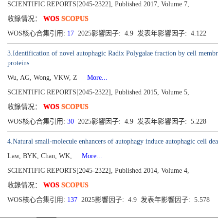
SCIENTIFIC REPORTS[2045-2322], Published 2017, Volume 7,
收錄情况：
WOS
SCOPUS
WOS核心合集引用:
17
2025影響因子: 4.9 发表年影響因子: 4.122
3.Identification of novel autophagic Radix Polygalae fraction by cell m
proteins
Wu, AG, Wong, VKW, Z
More...
SCIENTIFIC REPORTS[2045-2322], Published 2015, Volume 5,
收錄情况：
WOS
SCOPUS
WOS核心合集引用:
30
2025影響因子: 4.9 发表年影響因子: 5.228
4.Natural small-molecule enhancers of autophagy induce autophagic cell deat
Law, BYK, Chan, WK,
More...
SCIENTIFIC REPORTS[2045-2322], Published 2014, Volume 4,
收錄情况：
WOS
SCOPUS
WOS核心合集引用:
137
2025影響因子: 4.9 发表年影響因子: 5.578