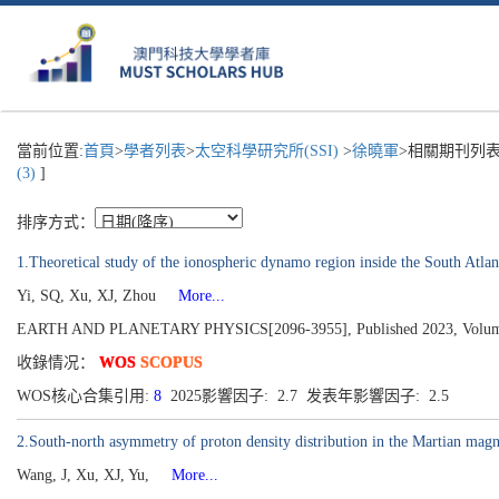
當前位置:
首頁
>
學者列表
>
太空科學研究所(SSI)
>
徐曉軍
>相關期刊列表
(3)
]
排序方式：
1.Theoretical study of the ionospheric dynamo region inside the South Atla
Yi, SQ, Xu, XJ, Zhou
More...
EARTH AND PLANETARY PHYSICS[2096-3955], Published 2023, Volume 7
收錄情况：
WOS
SCOPUS
WOS核心合集引用:
8
2025影響因子: 2.7 发表年影響因子: 2.5
2.South-north asymmetry of proton density distribution in the Martian mag
Wang, J, Xu, XJ, Yu,
More...