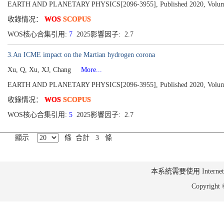
EARTH AND PLANETARY PHYSICS[2096-3955], Published 2020, Volume 4
收錄情况：
WOS
SCOPUS
WOS核心合集引用:
7
2025影響因子: 2.7
3.An ICME impact on the Martian hydrogen corona
Xu, Q, Xu, XJ, Chang
More...
EARTH AND PLANETARY PHYSICS[2096-3955], Published 2020, Volume 4
收錄情况：
WOS
SCOPUS
WOS核心合集引用:
5
2025影響因子: 2.7
顯示
條 合計 3 條
本系統需要使用 Internet Ex
Copyrig