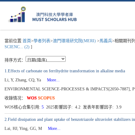
當前位置:
首頁
>
學者列表
>
澳門環境研究院(MERI)
>
馬義兵
>相關期刊列
SCIENC... (2)
]
排序方式：
1.Effects of carbonate on ferrihydrite transformation in alkaline media
Li, Y, Zhang, CQ, Ya
More...
ENVIRONMENTAL SCIENCE-PROCESSES & IMPACTS[2050-7887], Publishe
收錄情况：
WOS
SCOPUS
WOS核心合集引用:
5
2025影響因子: 4.2 发表年影響因子: 3.9
2.Field dissipation and plant uptake of benzotriazole ultraviolet stabilizers 
Lai, HJ, Ying, GG, M
More...