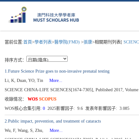
當前位置:
首頁
>
學者列表
>
醫學院(FMD)
>
張康
>相關期刊列表[
SCIENCE
排序方式：
1.Future Science Prize goes to non-invasive prenatal testing
Li, K, Duan, YO, Tin
More...
SCIENCE CHINA-LIFE SCIENCES[1674-7305], Published 2017, Volume 60
收錄情况：
WOS
SCOPUS
WOS核心合集引用:
0
2025影響因子: 9.6 发表年影響因子: 3.085
2.Public impact, prevention, and treatment of cataracts
Wu, F, Wang, S, Zhu,
More...