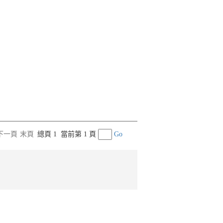
下一頁
末頁
總頁 1
當前第 1 頁
Go