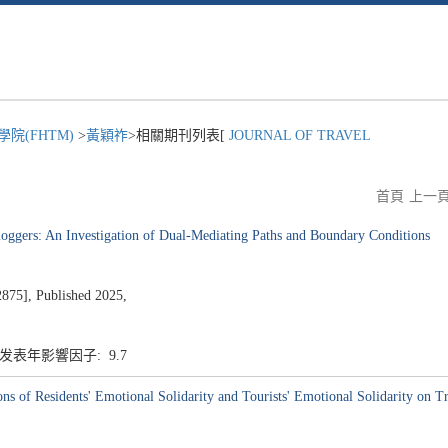
院(FHTM)
>
黃穎祚
>相關期刊列表[
JOURNAL OF TRAVEL
首頁
上一
oggers: An Investigation of Dual-Mediating Paths and Boundary Conditions
], Published 2025,
7 发表年影響因子: 9.7
ons of Residents' Emotional Solidarity and Tourists' Emotional Solidarity on 