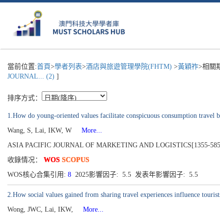
當前位置:
首頁
>
學者列表
>
酒店與旅遊管理學院(FHTM)
>
黃穎祚
>相關
JOURNAL... (2)
]
排序方式：
1.How do young-oriented values facilitate conspicuous consumption travel 
Wang, S, Lai, IKW, W
More...
ASIA PACIFIC JOURNAL OF MARKETING AND LOGISTICS[1355-5855], Pub
收錄情况：
WOS
SCOPUS
WOS核心合集引用:
8
2025影響因子: 5.5 发表年影響因子: 5.5
2.How social values gained from sharing travel experiences influence tourist
Wong, JWC, Lai, IKW,
More...