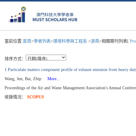
當前位置:
首頁
>
學者列表
>
環境科學與工程系
>
游燕
>相關期刊列表[
Proc
排序方式：
1.Particulate matters component profile of exhaust emission from heavy duty
Wang, Jun, Bai, Zhip
More...
Proceedings of the Air and Waste Management Association's Annual Confe
收錄情况：
SCOPUS