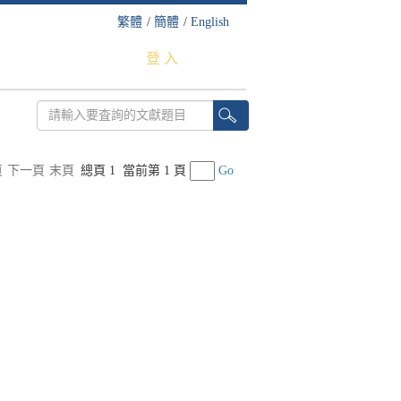
繁體
/
簡體
/
English
登 入
頁
下一頁
末頁
總頁 1
當前第 1 頁
Go