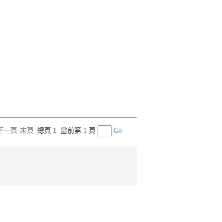
下一頁
末頁
總頁 1
當前第 1 頁
Go