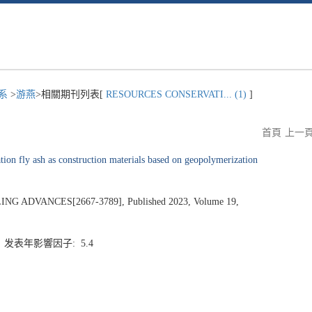
程系
>
游燕
>相關期刊列表[
RESOURCES CONSERVATI... (1)
]
首頁
上一
ation fly ash as construction materials based on geopolymerization
ADVANCES[2667-3789], Published 2023, Volume 19,
3 发表年影響因子: 5.4