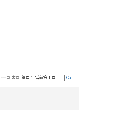
下一頁
末頁
總頁 1
當前第 1 頁
Go