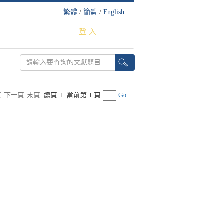
繁體
/
簡體
/
English
登 入
頁
下一頁
末頁
總頁 1
當前第 1 頁
Go