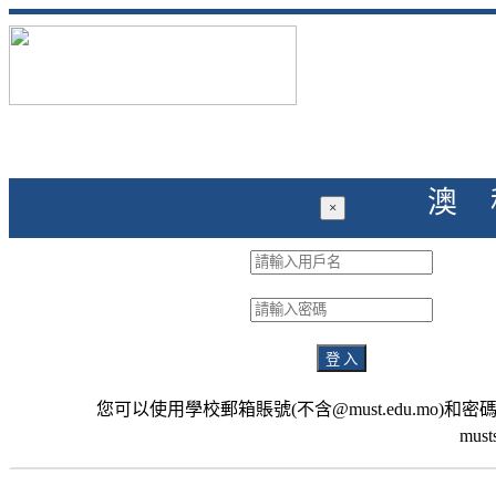
澳
×
登 入
您可以使用學校郵箱賬號(不含@must.edu.m
must