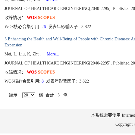
JOURNAL OF HEALTHCARE ENGINEERING[2040-2295], Published 2021,
收錄情况：
WOS
SCOPUS
WOS核心合集引用:
26
发表年影響因子: 3.822
3.Enhancing the Health and Well-Being of People with Chronic Diseases: A
Expansion
Mei, L, Liu, K, Zhu,
More...
JOURNAL OF HEALTHCARE ENGINEERING[2040-2295], Published 2021
收錄情况：
WOS
SCOPUS
WOS核心合集引用:
8
发表年影響因子: 3.822
顯示
條 合計 3 條
本系統需要使用 Internet Ex
Copyrig