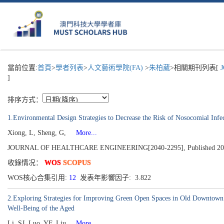
當前位置:
首頁
>
學者列表
>
人文藝術學院(FA)
>
朱柏葳
>相關期刊列表[
J
]
排序方式：
1.Environmental Design Strategies to Decrease the Risk of Nosocomial In
Xiong, L, Sheng, G,
More...
JOURNAL OF HEALTHCARE ENGINEERING[2040-2295], Published 2021,
收錄情况：
WOS
SCOPUS
WOS核心合集引用:
12
发表年影響因子: 3.822
2.Exploring Strategies for Improving Green Open Spaces in Old Downtown R
Well-Being of the Aged
Li, SJ, Luo, YF, Liu
More...