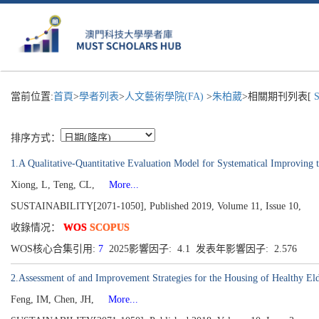
當前位置:
首頁
>
學者列表
>
人文藝術學院(FA)
>
朱柏葳
>相關期刊列表[
S
排序方式：
1.A Qualitative-Quantitative Evaluation Model for Systematical Improving 
Xiong, L, Teng, CL,
More...
SUSTAINABILITY[2071-1050], Published 2019, Volume 11, Issue 10,
收錄情况：
WOS
SCOPUS
WOS核心合集引用:
7
2025影響因子: 4.1 发表年影響因子: 2.576
2.Assessment of and Improvement Strategies for the Housing of Healthy Eld
Feng, IM, Chen, JH,
More...