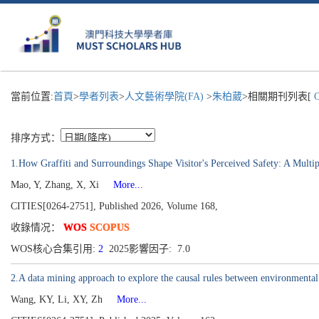
當前位置:
首頁
>
學者列表
>
人文藝術學院(FA)
>
朱柏葳
>相關期刊列表[
C
排序方式：
1.How Graffiti and Surroundings Shape Visitor's Perceived Safety: A Multip
Mao, Y, Zhang, X, Xi
More...
CITIES[0264-2751], Published 2026, Volume 168,
收錄情况：
WOS
SCOPUS
WOS核心合集引用:
2
2025影響因子: 7.0
2.A data mining approach to explore the causal rules between environmental 
Wang, KY, Li, XY, Zh
More...