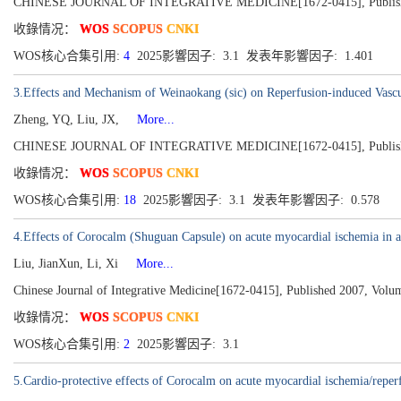
CHINESE JOURNAL OF INTEGRATIVE MEDICINE[1672-0415], Published 2
收錄情况：
WOS
SCOPUS
CNKI
WOS核心合集引用:
4
2025影響因子: 3.1 发表年影響因子: 1.401
3.Effects and Mechanism of Weinaokang (sic) on Reperfusion-induced Vascul
Zheng, YQ, Liu, JX,
More...
CHINESE JOURNAL OF INTEGRATIVE MEDICINE[1672-0415], Published 2
收錄情况：
WOS
SCOPUS
CNKI
WOS核心合集引用:
18
2025影響因子: 3.1 发表年影響因子: 0.578
4.Effects of Corocalm (Shuguan Capsule) on acute myocardial ischemia in a
Liu, JianXun, Li, Xi
More...
Chinese Journal of Integrative Medicine[1672-0415], Published 2007, Volum
收錄情况：
WOS
SCOPUS
CNKI
WOS核心合集引用:
2
2025影響因子: 3.1
5.Cardio-protective effects of Corocalm on acute myocardial ischemia/reperf