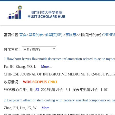
當前位置:
首頁
>
學者列表
>
藥學院(SP)
>
李欣志
>相關期刊列表[
CHINESE
排序方式：
1.Hawthorn leaves flavonoids decreases inflammation related to acute myoca
Fu, JH, Zheng, YQ, L
More...
CHINESE JOURNAL OF INTEGRATIVE MEDICINE[1672-0415], Published 2
收錄情况：
WOS
SCOPUS
CNKI
WOS核心合集引用:
33
2025影響因子: 3.1 发表年影響因子: 1.401
2.Long-term effect of stent coating with zedoary essential components on ne
Zhao, FH, Liu, JG, W
More...