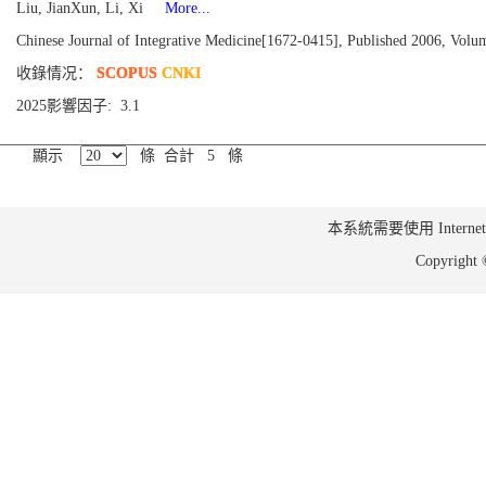
Liu, JianXun, Li, Xi
More...
Chinese Journal of Integrative Medicine[1672-0415], Published 2006, Volum
收錄情况：
SCOPUS
CNKI
2025影響因子: 3.1
顯示
條 合計 5 條
本系統需要使用 Internet Ex
Copyrig