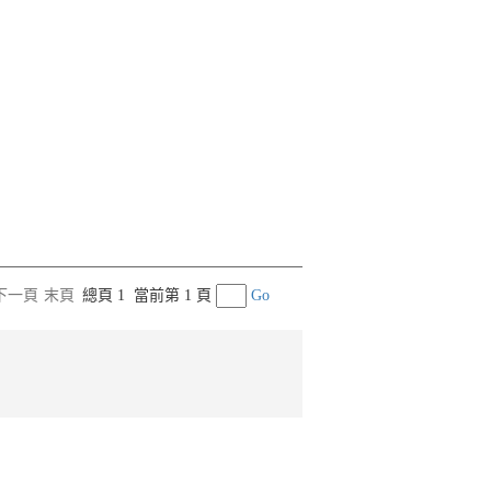
下一頁
末頁
總頁 1
當前第 1 頁
Go