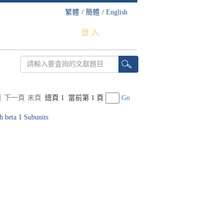
繁體
/
簡體
/
English
登 入
頁
下一頁
末頁
總頁 1
當前第 1 頁
Go
h beta 1 Subunits