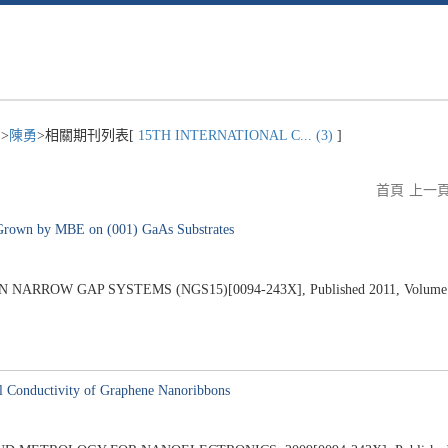
)
>
陳勇
>相關期刊列表[
15TH INTERNATIONAL C... (3)
]
首頁
上一
 Grown by MBE on (001) GaAs Substrates
RROW GAP SYSTEMS (NGS15)[0094-243X], Published 2011, Volume 14
l Conductivity of Graphene Nanoribbons