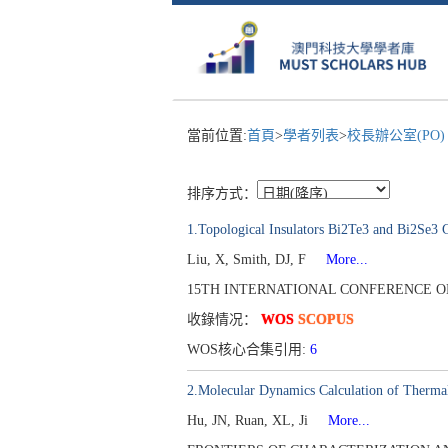
當前位置:
首頁
>
學者列表
>
校長辦公室(PO
排序方式：
1.Topological Insulators Bi2Te3 and Bi2Se3
Liu, X, Smith, DJ, F
More...
15TH INTERNATIONAL CONFERENCE ON NA
收錄情况：
WOS
SCOPUS
WOS核心合集引用:
6
2.Molecular Dynamics Calculation of Therma
Hu, JN, Ruan, XL, Ji
More...