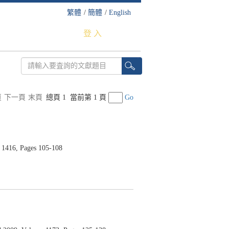
繁體
/
簡體
/
English
登 入
頁
下一頁
末頁
總頁 1
當前第 1 頁
Go
16, Pages 105-108