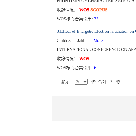
FRONTIERS OF CHARACTERIZATION AND M
收錄情况：
WOS
SCOPUS
WOS核心合集引用:
32
3.Effect of Energetic Electron Irradiation on
Childres, I, Jalilia
More...
INTERNATIONAL CONFERENCE ON APPLICA
收錄情况：
WOS
WOS核心合集引用:
6
顯示
條 合計 3 條