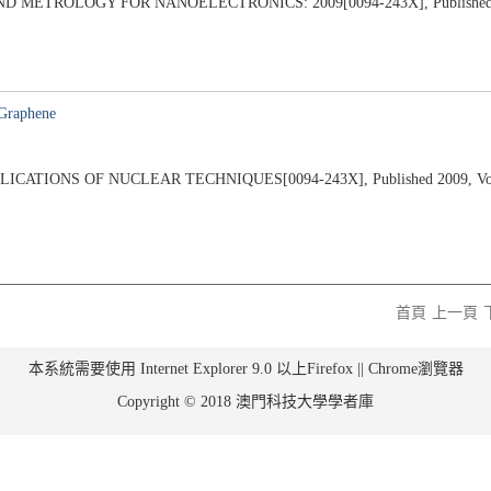
ETROLOGY FOR NANOELECTRONICS: 2009[0094-243X], Published 200
 Graphene
TIONS OF NUCLEAR TECHNIQUES[0094-243X], Published 2009, Volum
首頁
上一頁
本系統需要使用 Internet Explorer 9.0 以上Firefox || Chrome瀏覽器
Copyright © 2018 澳門科技大學學者庫