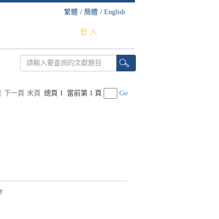
繁體
/
簡體
/
English
登 入
頁
下一頁
末頁
總頁 1
當前第 1 頁
Go
ry