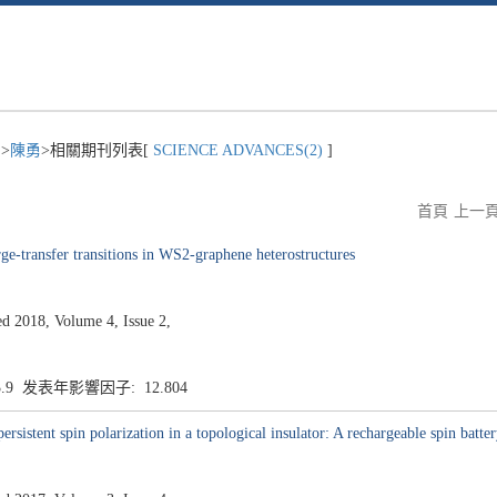
)
>
陳勇
>相關期刊列表[
SCIENCE ADVANCES(2)
]
首頁
上一
rge-transfer transitions in WS2-graphene heterostructures
2018, Volume 4, Issue 2,
3.9 发表年影響因子: 12.804
rsistent spin polarization in a topological insulator: A rechargeable spin batte