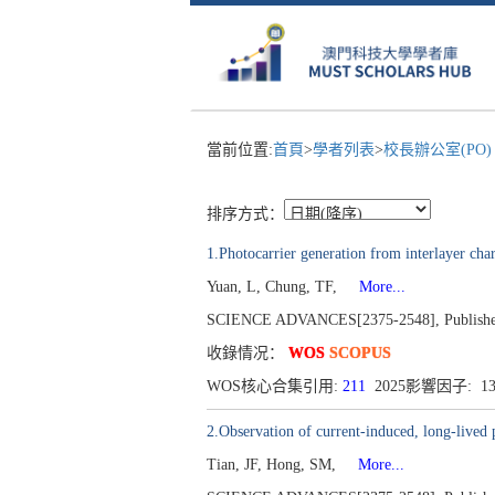
當前位置:
首頁
>
學者列表
>
校長辦公室(PO
排序方式：
1.Photocarrier generation from interlayer cha
Yuan, L, Chung, TF,
More...
SCIENCE ADVANCES[2375-2548], Published 
收錄情况：
WOS
SCOPUS
WOS核心合集引用:
211
2025影響因子: 1
2.Observation of current-induced, long-lived pe
Tian, JF, Hong, SM,
More...