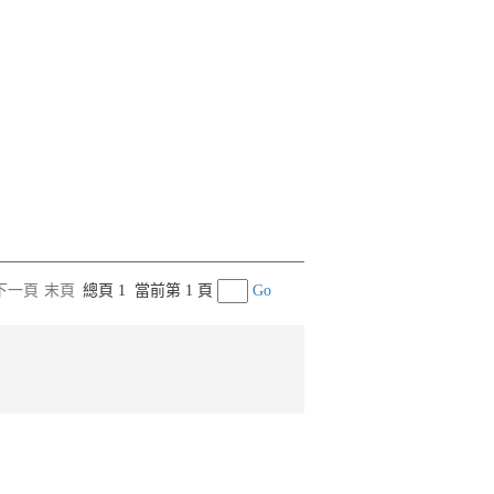
下一頁
末頁
總頁 1
當前第 1 頁
Go