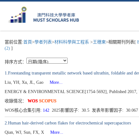
當前位置:
首頁
>
學者列表
>
材料科學與工程系
>
王穗東
>相關期刊列表[
E
(2)
]
排序方式：
1.Freestanding transparent metallic network based ultrathin, foldable and de
Liu, YH, Xu, JL, Gao
More...
ENERGY & ENVIRONMENTAL SCIENCE[1754-5692], Published 2017, Volu
收錄情况：
WOS
SCOPUS
WOS核心合集引用:
142
2025影響因子: 30.5 发表年影響因子: 30.06
2.Human hair-derived carbon flakes for electrochemical supercapacitors
Qian, WJ, Sun, FX, X
More...