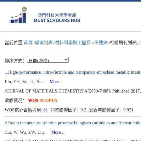
當前位置:
首頁
>
學者列表
>
材料科學與工程系
>
王穗東
>相關期刊列表[
J
排序方式：
1.High-performance, ultra-flexible and transparent embedded metallic mesh el
Liu, YH, Xu, JL, She
More...
JOURNAL OF MATERIALS CHEMISTRY A[2050-7488], Published 2017, Vo
收錄情况：
WOS
SCOPUS
WOS核心合集引用:
81
2025影響因子: 9.2 发表年影響因子: 9.931
2.Room temperature solution processed tungsten carbide as an efficient hole 
Cui, W, Wu, ZW, Liu,
More...