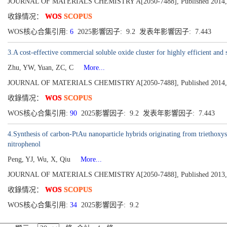
JOURNAL OF MATERIALS CHEMISTRY A[2050-7488], Published 2014, Vol
收錄情况：
WOS
SCOPUS
WOS核心合集引用:
6
2025影響因子: 9.2 发表年影響因子: 7.443
3.A cost-effective commercial soluble oxide cluster for highly efficient and s
Zhu, YW, Yuan, ZC, C
More...
JOURNAL OF MATERIALS CHEMISTRY A[2050-7488], Published 2014, Vo
收錄情况：
WOS
SCOPUS
WOS核心合集引用:
90
2025影響因子: 9.2 发表年影響因子: 7.443
4.Synthesis of carbon-PtAu nanoparticle hybrids originating from triethoxysi
nitrophenol
Peng, YJ, Wu, X, Qiu
More...
JOURNAL OF MATERIALS CHEMISTRY A[2050-7488], Published 2013, Vo
收錄情况：
WOS
SCOPUS
WOS核心合集引用:
34
2025影響因子: 9.2