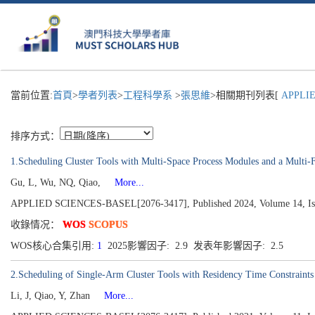
當前位置:
首頁
>
學者列表
>
工程科學系
>
張思維
>相關期刊列表[
APPLIE
排序方式：
1.Scheduling Cluster Tools with Multi-Space Process Modules and a Multi-
Gu, L, Wu, NQ, Qiao,
More...
APPLIED SCIENCES-BASEL[2076-3417], Published 2024, Volume 14, Is
收錄情况：
WOS
SCOPUS
WOS核心合集引用:
1
2025影響因子: 2.9 发表年影響因子: 2.5
2.Scheduling of Single-Arm Cluster Tools with Residency Time Constraint
Li, J, Qiao, Y, Zhan
More...