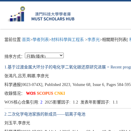
當前位置:
首頁
>
學者列表
>
材料科學與工程系
>
李彥光
>相關期刊列表[
排序方式：
1.基于过渡金属大环分子的电化学二氧化碳还原研究进展 = Recent progress on transitio
张渴凡,吕芳,韩娜,李彦光
科学通报[0023-074X], Published 2023, Volume 68, Issue 6, Pages 584-595
收錄情况：
WOS
SCOPUS
CNKI
WOS核心合集引用:
2
2025影響因子: 1.2 发表年影響因子: 1.1
2.二次化学电池家族的新成员——铝离子电池
刘玉平,李彦光