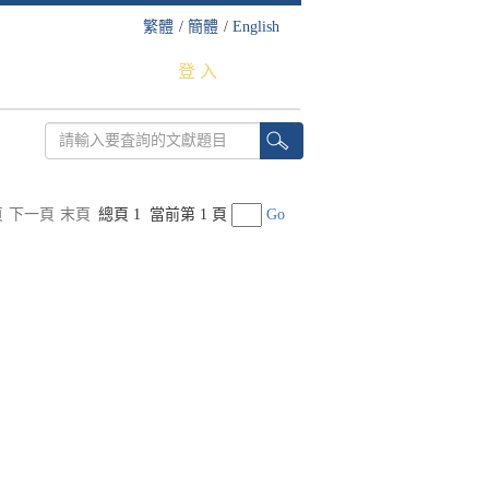
繁體
/
簡體
/
English
登 入
頁
下一頁
末頁
總頁 1
當前第 1 頁
Go