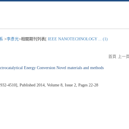
程系
>
李彥光
>相關期刊列表[
IEEE NANOTECHNOLOGY ... (1)
首頁
上一
ctrocatalytical Energy Conversion Novel materials and methods
0], Published 2014, Volume 8, Issue 2, Pages 22-28