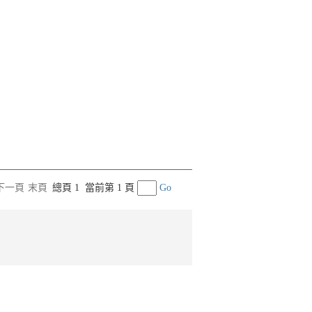
下一頁
末頁
總頁 1
當前第 1 頁
Go