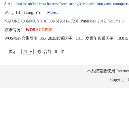
8.An ultrafast nickel-iron battery from strongly coupled inorganic nanopart
Wang, HL, Liang, YY,
More...
NATURE COMMUNICATIONS[2041-1723], Published 2012, Volume 3,
收錄情况：
WOS
SCOPUS
WOS核心合集引用:
365
2025影響因子: 18.1 发表年影響因子: 10.01
顯示
條 合計 8 條
本系統需要使用 Internet Ex
Copyrig