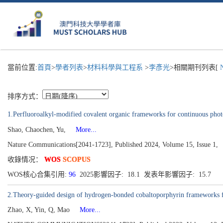
當前位置:
首頁
>
學者列表
>
材料科學與工程系
>
李彥光
>相關期刊列表[
N
排序方式：
1.Perfluoroalkyl-modified covalent organic frameworks for continuous photo
Shao, Chaochen, Yu,
More...
Nature Communications[2041-1723], Published 2024, Volume 15, Issue 1,
收錄情况：
WOS
SCOPUS
WOS核心合集引用:
96
2025影響因子: 18.1 发表年影響因子: 15.7
2.Theory-guided design of hydrogen-bonded cobaltoporphyrin frameworks fo
Zhao, X, Yin, Q, Mao
More...