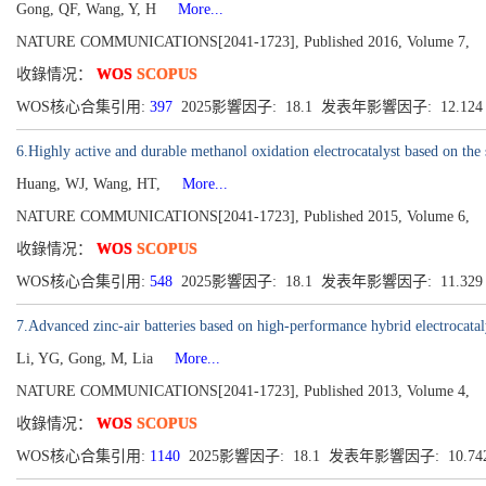
Gong, QF, Wang, Y, H
More...
NATURE COMMUNICATIONS[2041-1723], Published 2016, Volume 7,
收錄情况：
WOS
SCOPUS
WOS核心合集引用:
397
2025影響因子: 18.1 发表年影響因子: 12.12
6.Highly active and durable methanol oxidation electrocatalyst based on th
Huang, WJ, Wang, HT,
More...
NATURE COMMUNICATIONS[2041-1723], Published 2015, Volume 6,
收錄情况：
WOS
SCOPUS
WOS核心合集引用:
548
2025影響因子: 18.1 发表年影響因子: 11.32
7.Advanced zinc-air batteries based on high-performance hybrid electrocatal
Li, YG, Gong, M, Lia
More...
NATURE COMMUNICATIONS[2041-1723], Published 2013, Volume 4,
收錄情况：
WOS
SCOPUS
WOS核心合集引用:
1140
2025影響因子: 18.1 发表年影響因子: 10.74