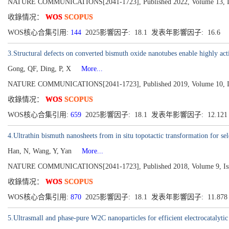
NATURE COMMUNICATIONS[2041-1723], Published 2022, Volume 13, Is
收錄情况：
WOS
SCOPUS
WOS核心合集引用:
144
2025影響因子: 18.1 发表年影響因子: 16.6
3.Structural defects on converted bismuth oxide nanotubes enable highly acti
Gong, QF, Ding, P, X
More...
NATURE COMMUNICATIONS[2041-1723], Published 2019, Volume 10, Is
收錄情况：
WOS
SCOPUS
WOS核心合集引用:
659
2025影響因子: 18.1 发表年影響因子: 12.12
4.Ultrathin bismuth nanosheets from in situ topotactic transformation for se
Han, N, Wang, Y, Yan
More...
NATURE COMMUNICATIONS[2041-1723], Published 2018, Volume 9, Iss
收錄情况：
WOS
SCOPUS
WOS核心合集引用:
870
2025影響因子: 18.1 发表年影響因子: 11.87
5.Ultrasmall and phase-pure W2C nanoparticles for efficient electrocatalyt