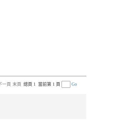
下一頁
末頁
總頁 1
當前第 1 頁
Go