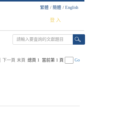
繁體
/
簡體
/
English
登 入
頁
下一頁
末頁
總頁 1
當前第 1 頁
Go