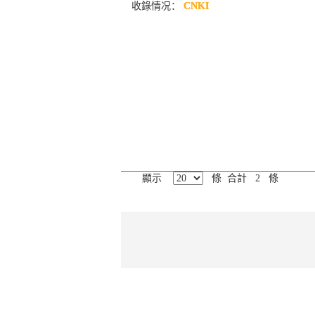
收錄情况：
CNKI
顯示
條 合計 2 條