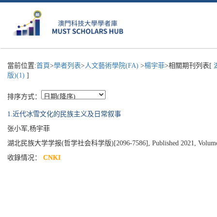
當前位置:
首頁
>
學者列表
>
人文藝術學院(FA)
>
楊宇菲
>相關期刊列表[
版)(1)
]
排序方式：
1.近代冰雪文化的民族主义及日常叙事
张小军,杨宇菲
湖北民族大学学报(哲学社会科学版)[2096-7586], Published 2021, Volume 39, 
收錄情况：
CNKI