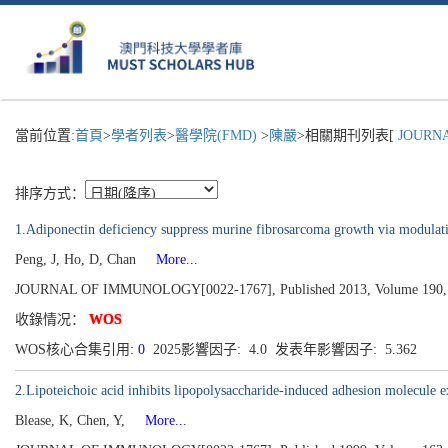
當前位置:
首頁
>
學者列表
>
醫學院(FMD)
>
陳嚴
>相關期刊列表[
JOURNA
排序方式：
1.Adiponectin deficiency suppress murine fibrosarcoma growth via modulati
Peng, J, Ho, D, Chan
More...
JOURNAL OF IMMUNOLOGY[0022-1767], Published 2013, Volume 190,
收錄情况：
WOS
WOS核心合集引用:
0
2025影響因子: 4.0 发表年影響因子: 5.362
2.Lipoteichoic acid inhibits lipopolysaccharide-induced adhesion molecule e
Blease, K, Chen, Y,
More...