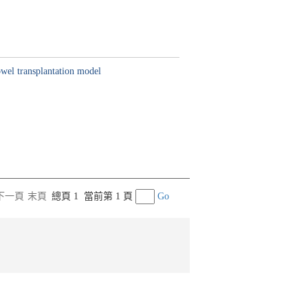
bowel transplantation model
下一頁
末頁
總頁 1
當前第 1 頁
Go