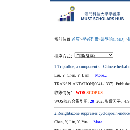
當前位置:
首頁
>
學者列表
>
醫學院(FMD)
>
排序方式：
1.Triptolide, a component of Chinese herbal m
Liu, Y, Chen, Y, Lam
More...
TRANSPLANTATION[0041-1337], Published 2
收錄情况：
WOS
SCOPUS
WOS核心合集引用:
28
2025影響因子: 4.
2.Rosiglitazone suppresses cyclosporin-induced
Chen, Y, Liu, Y, Yua
More...