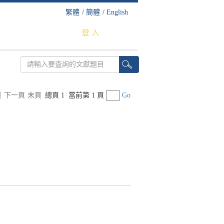
繁體
/
簡體
/
English
登 入
頁
下一頁
末頁
總頁 1
當前第 1 頁
Go