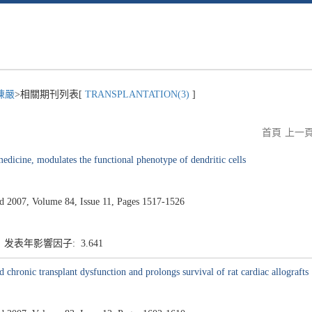
陳嚴
>相關期刊列表[
TRANSPLANTATION(3)
]
首頁
上一
edicine, modulates the functional phenotype of dendritic cells
007, Volume 84, Issue 11, Pages 1517-1526
9 发表年影響因子: 3.641
 chronic transplant dysfunction and prolongs survival of rat cardiac allografts