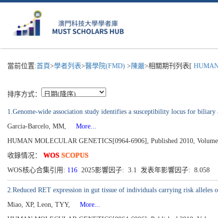
當前位置:
首頁
>
學者列表
>
醫學院(FMD)
>
陳嚴
>相關期刊列表[
HUMAN 
排序方式：
1.Genome-wide association study identifies a susceptibility locus for biliary
Garcia-Barcelo, MM,
More...
HUMAN MOLECULAR GENETICS[0964-6906], Published 2010, Volume 19,
收錄情况：
WOS
SCOPUS
WOS核心合集引用:
116
2025影響因子: 3.1 发表年影響因子: 8.058
2.Reduced RET expression in gut tissue of individuals carrying risk alleles 
Miao, XP, Leon, TYY,
More...