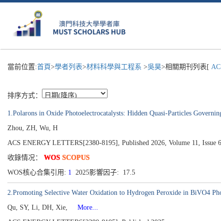
當前位置:
首頁
>
學者列表
>
材料科學與工程系
>
吳昊
>相關期刊列表[
AC
排序方式：
1.Polarons in Oxide Photoelectrocatalysts: Hidden Quasi-Particles Governin
Zhou, ZH, Wu, H
ACS ENERGY LETTERS[2380-8195], Published 2026, Volume 11, Issue 6
收錄情况：
WOS
SCOPUS
WOS核心合集引用:
1
2025影響因子: 17.5
2.Promoting Selective Water Oxidation to Hydrogen Peroxide in BiVO4 Phot
Qu, SY, Li, DH, Xie,
More...