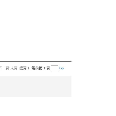
下一頁
末頁
總頁 1
當前第 1 頁
Go