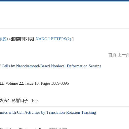
永鏗
>相關期刊列表[
NANO LETTERS(2)
]
首頁
上一
of Cells by Nanodiamond-Based Nonlocal Deformation Sensing
 Volume 22, Issue 10, Pages 3889-3896
1 发表年影響因子: 10.8
ics with Cell Activities by Translation-Rotation Tracking