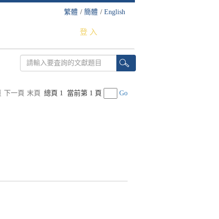
繁體
/
簡體
/
English
登 入
頁
下一頁
末頁
總頁 1
當前第 1 頁
Go