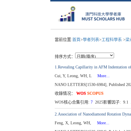
當前位置:
首頁
>
學者列表
>
工程科學系
>
梁
排序方式：
1.Revealing Capillarity in AFM Indentation 
Cui, Y, Leong, WH, L
More...
NANO LETTERS[1530-6984], Published 2022,
收錄情况：
WOS
SCOPUS
WOS核心合集引用:
7
2025影響因子: 9.
2.Association of Nanodiamond Rotation Dynam
Feng, X, Leong, WH,
More...