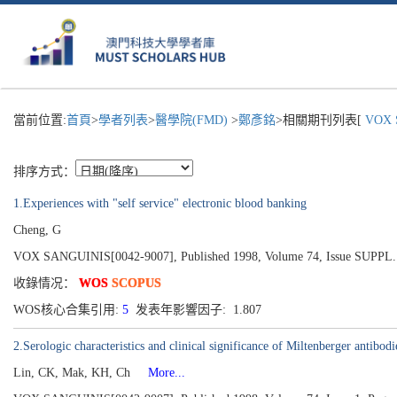
當前位置:
首頁
>
學者列表
>
醫學院(FMD)
>
鄭彥銘
>相關期刊列表[
VOX 
排序方式：
1.Experiences with "self service" electronic blood banking
Cheng, G
VOX SANGUINIS[0042-9007], Published 1998, Volume 74, Issue SUPPL. 
收錄情况：
WOS
SCOPUS
WOS核心合集引用:
5
发表年影響因子: 1.807
2.Serologic characteristics and clinical significance of Miltenberger antib
Lin, CK, Mak, KH, Ch
More...