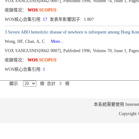
VOX SANGUINIS[0042-9007], Published 1998, Volume 74, Issue 1, Pages
收錄情况：
WOS
SCOPUS
WOS核心合集引用:
17
发表年影響因子: 1.807
3.Severe ABO hemolytic disease of newborn is infrequent among Hong Kon
Wong, HF, Chan, A, C
More...
VOX SANGUINIS[0042-9007], Published 1996, Volume 70, Issue 1, Pages
收錄情况：
WOS
SCOPUS
WOS核心合集引用:
1
顯示
條 合計 3 條
本系統需要使用 Internet Ex
Copyrig