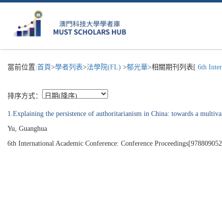
當前位置:
首頁
>
學者列表
>
法學院(FL)
>
郁光華
>相關期刊列表[
6th Inter
排序方式：
1.Explaining the persistence of authoritarianism in China: towards a multiv
Yu, Guanghua
6th International Academic Conference: Conference Proceedings[978809052