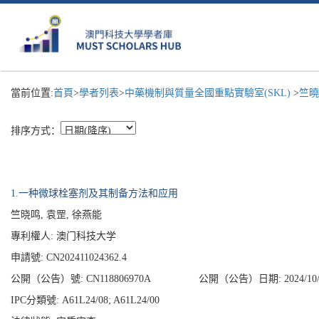
當前位置:
首頁
>
學者列表
>
中藥機制與質量全國重點實驗室(SKL)
>
竺曉
排序方式：
1.一种微球栓塞剂及其制备方法和应用
竺晓鸣, 袁罡, 徐燕能
專利權人:
澳门科技大学
申請號: CN202411024362.4
公開（公告）號: CN118806970A
公開（公告）日期: 2024/10/
IPC分類號: A61L24/08; A61L24/00